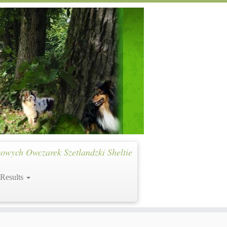
owych Owczarek Szetlandzki Sheltie
 Results