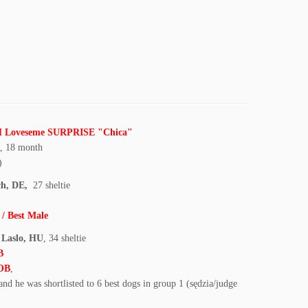
oveseme SURPRISE "Chica"
, 18 month
)
ch, DE,
27 sheltie
 Best Male
 Laslo, HU
, 34 sheltie
IB
OB
,
and he was shortlisted to 6 best dogs in group 1 (sędzia/judge