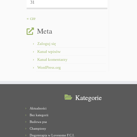
31
« cze
Meta
Zaloguj się
Kanał wpisów
Kanał komentarzy
WordPress.org
Kategorie
Aktualności
Bez kategorii
Budowa psa
Championy
Dogoterapia w Lovesome F.C.I.