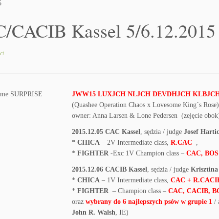
5
/CACIB Kassel 5/6.12.2015
ci
JWW15 LUXJCH NLJCH DEVDHJCH KLBJCH L
(Quashee Operation Chaos x Lovesome King´s Rose)
owner: Anna Larsen & Lone Pedersen (zejęcie obok
2015.12.05 CAC Kassel
, sędzia / judge
Josef Harti
*
CHICA
– 2V Intermediate class,
R.CAC
,
*
FIGHTER
-Exc 1V Champion class –
CAC, BOS /
2015.12.06 CACIB Kassel
, sędzia / judge
Krisztina
*
CHICA
– 1V Intermediate class,
CAC + R.CAC
*
FIGHTER
– Champion class –
CAC, CACIB, B
oraz
wybrany do 6 najlepszych psów w grupie 1
/ 
John R. Walsh
, IE)