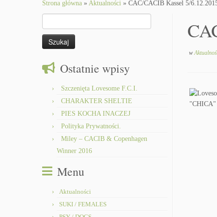
to
Strona główna
»
Aktualności
»
CAC/CACIB Kassel 5/6.12.201
content
Szukaj:
CAC
w
Aktualnoś
Ostatnie wpisy
Szczenięta Lovesome F.C.I.
CHARAKTER SHELTIE
PIES KOCHA INACZEJ
Polityka Prywatności.
Miley – CACIB & Copenhagen
Winner 2016
Menu
Aktualności
SUKI / FEMALES
PSY / DOGS