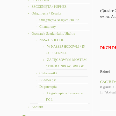
SZCZENIĘTA / PUPPIES
(Quashee 
Osiągnięcia / Results
owner: An
Osiągnięcia Naszych Sheltie
Championy
Owczarek Szetlandzki / Sheltie
NASZE SHELTIE
W NASZEJ HODOWLI / IN
DKCH DE
OUR KENNEL
ZA TĘCZOWYM MOSTEM
/ THE RAINBOW BRIDGE
Related
Ciekawostki
Budowa psa
CACIB Dog
Dogoterapia
8 grudnia
In "Aktual
Dogoterapia w Lovesome
F.C.I.
Kontakt