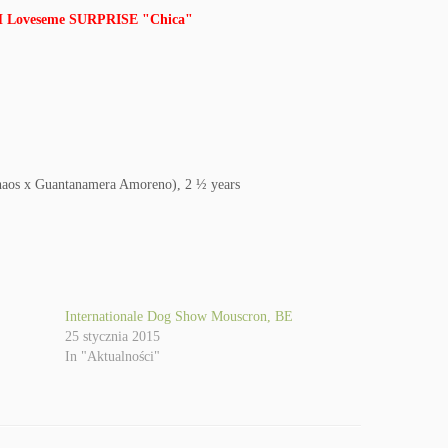
oveseme SURPRISE "Chica"
haos x Guantanamera Amoreno), 2 ½ years
Internationale Dog Show Mouscron, BE
25 stycznia 2015
In "Aktualności"