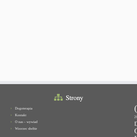
Strony
Dogoterapia
Kontakt
2
O nas – wywiad
Wzorzec sheltie