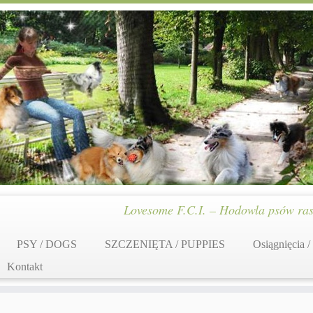
Lovesome F.C.I. – Hodowla psów ras
PSY / DOGS
SZCZENIĘTA / PUPPIES
Osiągnięcia /
Kontakt