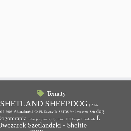
Tematy
(SHETLAND SHEEPDOG
)
2 lata
dog
Aktualności
007
2008
Ch.PL Dawnville ZETOS for Lovesome Zefi
I.
Dogoterapia
dukacja z psem (EP)
dzieci
FCI
Grupa I
hodowla
Owczarek Szetlandzki - Sheltie