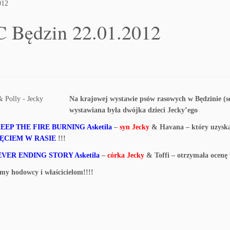
012
 Będzin 22.01.2012
Na krajowej wystawie psów rasowych w Będzinie (s
wystawiana była dwójka dzieci Jecky’ego
EEP THE FIRE BURNING Asketila
–
syn Jecky
& Havana – który uzyskał
ĘCIEM W RASIE
!!!
EVER ENDING STORY Asketila
–
córka Jecky
& Toffi – otrzymała ocenę w
my hodowcy i właścicielom!!!!