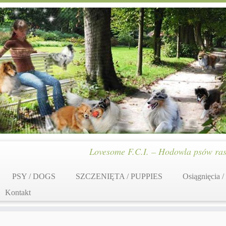
Lovesome F.C.I. – Hodowla psów ras
PSY / DOGS
SZCZENIĘTA / PUPPIES
Osiągnięcia /
Kontakt