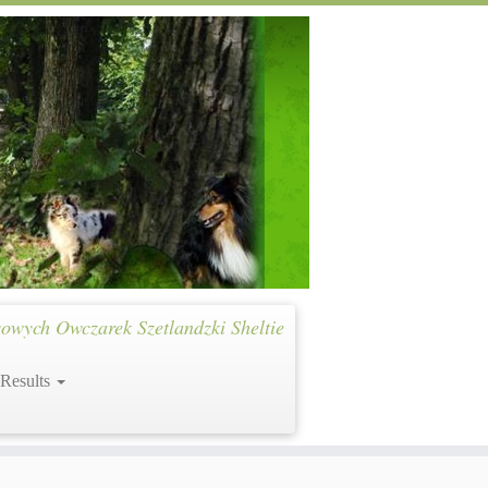
owych Owczarek Szetlandzki Sheltie
 Results