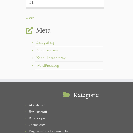
31
« cze
Meta
Zaloguj się
Kanał wpisów
Kanał komentarzy
WordPress.org
Kategorie
Aktualności
Bez kategorii
Budowa psa
Championy
Dogoterapia w Lovesome F.C.I.