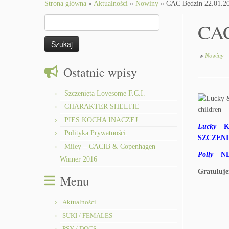
to
Strona główna
»
Aktualności
»
Nowiny
»
CAC Będzin 22.01.2
content
Szukaj:
CAC
w
Nowiny
Ostatnie wpisy
Szczenięta Lovesome F.C.I.
CHARAKTER SHELTIE
PIES KOCHA INACZEJ
Lucky
– K
Polityka Prywatności.
SZCZENI
Miley – CACIB & Copenhagen
Polly
– N
Winner 2016
Gratuluje
Menu
Aktualności
SUKI / FEMALES
PSY / DOGS