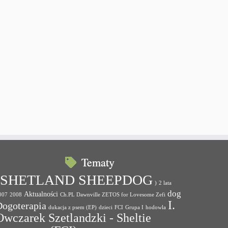
Tematy
(SHETLAND SHEEPDOG
)
2 lata
dog
Aktualności
007
2008
Ch.PL Dawnville ZETOS for Lovesome Zefi
I.
Dogoterapia
dukacja z psem (EP)
dzieci
FCI
Grupa I
hodowla
Owczarek Szetlandzki - Sheltie