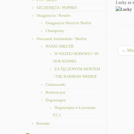
Lucky ze s
SZCZENIĘTA / PUPPIES
Osiągnięcia / Results
Osiągnięcia Naszych Sheltie
Championy
Owczarek Szetlandzki / Sheltie
NASZE SHELTIE
←
Miot
W NASZEJ HODOWLI / IN
OUR KENNEL
ZA TĘCZOWYM MOSTEM
/ THE RAINBOW BRIDGE
Ciekawostki
Budowa psa
Dogoterapia
Dogoterapia w Lovesome
F.C.I.
Kontakt