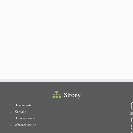
Strony
Dogoterapia
Kontakt
2
O nas – wywiad
Wzorzec sheltie