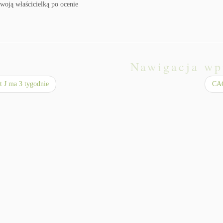
woją właścicielką po ocenie
Nawigacja wp
 J ma 3 tygodnie
CA