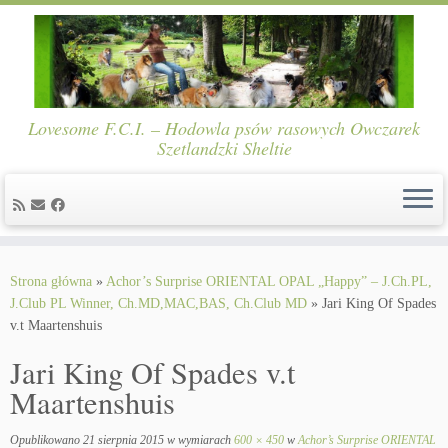
Lovesome F.C.I. – Hodowla psów rasowych Owczarek
Szetlandzki Sheltie
Skip
to
Strona główna
»
Achor’s Surprise ORIENTAL OPAL „Happy” – J.Ch.PL,
content
J.Club PL Winner, Ch.MD,MAC,BAS, Ch.Club MD
»
Jari King Of Spades
v.t Maartenshuis
Jari King Of Spades v.t
Maartenshuis
Opublikowano
21 sierpnia 2015
w wymiarach
600 × 450
w
Achor’s Surprise ORIENTAL