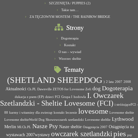
SZCZENIĘTA / PUPPIES (2)
Takie tam…
ZA TĘCZOWYM MOSTEM / THE RAINBOW BRIDGE
Strony
Dogoterapia
Kontakt
O nas – wywiad
Wzorzec sheltie
Tematy
(SHETLAND SHEEPDOG
)
2 lata
2007
2008
Dogoterapia
dog
Aktualności
Ch.PL Dawnville ZETOS for Lovesome Zefi
I. Owczarek
dukacja z psem (EP)
dzieci
FCI
Grupa I
hodowla
Szetlandzki - Sheltie Lovesome (FCI)
i stróżująceFCI -
lovesome
88
karmy i witaminy dla zwierząt
kontakt
leczenie
Lovesome sheltie
Lythwood
Lovesome sheltieWorld Dog Showowczarek szetlandzki
Lovesome sheltlie
Nasze Psy
Merlin
Nasze sheltie
Osiągnięcia na
Mł.Ch.PL
Osiągnięcia 2007
pies
owczarek szetlandzki
wystawach 2007wystawy
psy