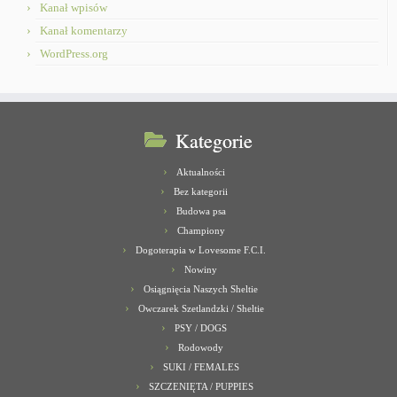
Kanał wpisów
Kanał komentarzy
WordPress.org
Kategorie
Aktualności
Bez kategorii
Budowa psa
Championy
Dogoterapia w Lovesome F.C.I.
Nowiny
Osiągnięcia Naszych Sheltie
Owczarek Szetlandzki / Sheltie
PSY / DOGS
Rodowody
SUKI / FEMALES
SZCZENIĘTA / PUPPIES