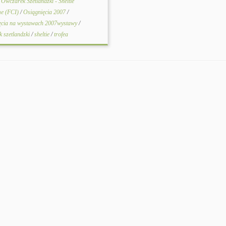
. Owczarek Szetlandzki - Sheltie
e (FCI)
/
Osiągnięcia 2007
/
ęcia na wystawach 2007wystawy
/
k szetlandzki
/
sheltie
/
trofea