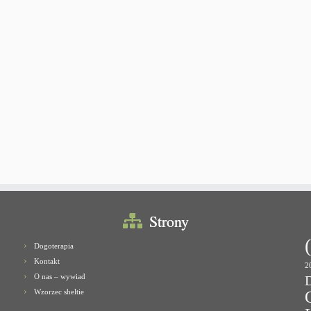
Strony
Dogoterapia
Kontakt
2
O nas – wywiad
Wzorzec sheltie