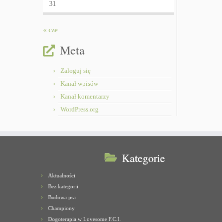
31
« cze
Meta
Zaloguj się
Kanał wpisów
Kanał komentarzy
WordPress.org
Kategorie
Aktualności
Bez kategorii
Budowa psa
Championy
Dogoterapia w Lovesome F.C.I.