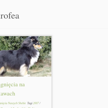
trofea
ągnięcia na
tawach
nięcia Naszych Sheltie
Tagi
2007
/