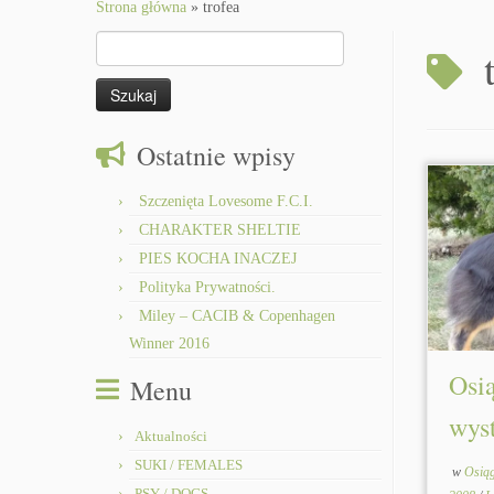
to
Strona główna
»
trofea
content
Szukaj:
Ostatnie wpisy
Szczenięta Lovesome F.C.I.
CHARAKTER SHELTIE
PIES KOCHA INACZEJ
Polityka Prywatności.
Miley – CACIB & Copenhagen
Winner 2016
Osi
Menu
wys
Aktualności
SUKI / FEMALES
w
Osiąg
PSY / DOGS