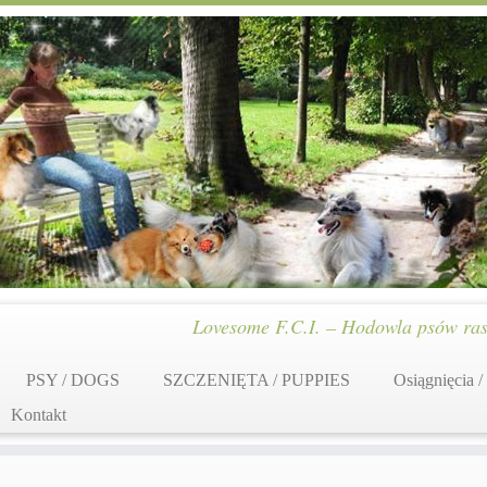
Lovesome F.C.I. – Hodowla psów ras
PSY / DOGS
SZCZENIĘTA / PUPPIES
Osiągnięcia /
Kontakt