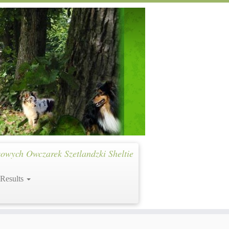
owych Owczarek Szetlandzki Sheltie
 Results