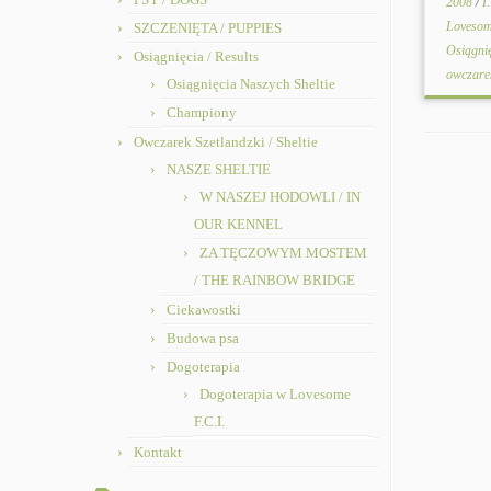
2008
/
I
Lovesom
SZCZENIĘTA / PUPPIES
Osiągni
Osiągnięcia / Results
owczare
Osiągnięcia Naszych Sheltie
Championy
Owczarek Szetlandzki / Sheltie
NASZE SHELTIE
W NASZEJ HODOWLI / IN
OUR KENNEL
ZA TĘCZOWYM MOSTEM
/ THE RAINBOW BRIDGE
Ciekawostki
Budowa psa
Dogoterapia
Dogoterapia w Lovesome
F.C.I.
Kontakt