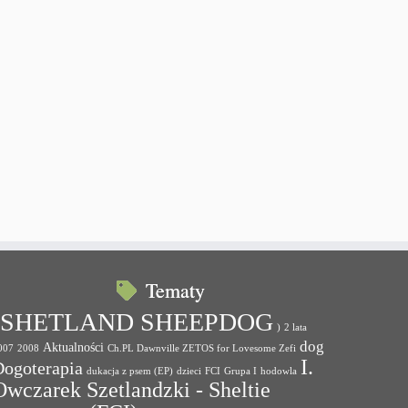
Tematy
(SHETLAND SHEEPDOG
)
2 lata
dog
Aktualności
007
2008
Ch.PL Dawnville ZETOS for Lovesome Zefi
I.
Dogoterapia
dukacja z psem (EP)
dzieci
FCI
Grupa I
hodowla
Owczarek Szetlandzki - Sheltie