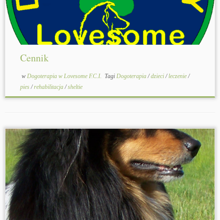
Terapia najbardziej efektywna jest w
rehabilitacji dzieci, ze względu na "ukrycie"
ćwiczeń rehabilitacyjnych w formie zabawy
z psem. Daje również efekty w terapii osób
chorych, samotnych i starszych. Działanie w
Cennik
tym przypadku przede wszystkim polega na
nawiązaniu psychicznej więzi ze
w
Dogoterapia w Lovesome F.C.I.
Tagi
Dogoterapia
/
dzieci
/
leczenie
/
zwierzęciem, co przyspiesza leczenie lub
pies
/
rehabilitacja
/
sheltie
ułatwia przejście choroby....