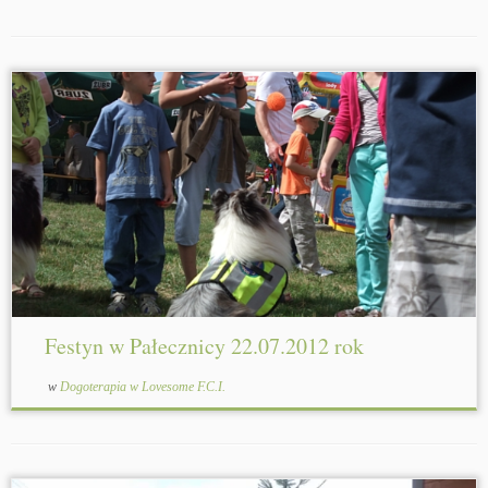
Festyn w Pałecznicy 22.07.2012 rok
w
Dogoterapia w Lovesome F.C.I.
Nad zalewem w Pałecznicy k/Lubartowa
odbył się festyn w którym czynny udział brały
nasze psy pracujące w dogoterapii: