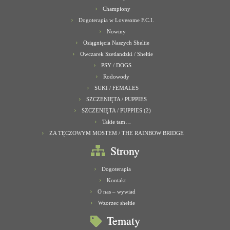
Championy
Dogoterapia w Lovesome F.C.I.
Nowiny
Osiągnięcia Naszych Sheltie
Owczarek Szetlandzki / Sheltie
PSY / DOGS
Rodowody
SUKI / FEMALES
SZCZENIĘTA / PUPPIES
SZCZENIĘTA / PUPPIES (2)
Takie tam…
ZA TĘCZOWYM MOSTEM / THE RAINBOW BRIDGE
Strony
Dogoterapia
Kontakt
O nas – wywiad
Wzorzec sheltie
Tematy