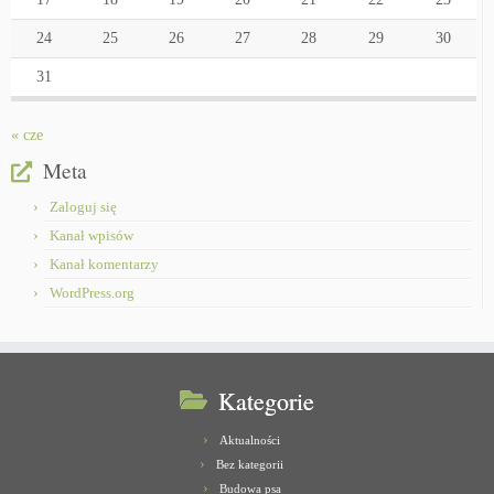
24
25
26
27
28
29
30
31
« cze
Meta
Zaloguj się
Kanał wpisów
Kanał komentarzy
WordPress.org
Kategorie
Aktualności
Bez kategorii
Budowa psa