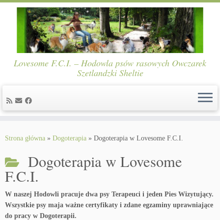
Lovesome F.C.I. – Hodowla psów rasowych Owczarek
Szetlandzki Sheltie
Skip
to
Strona główna
»
Dogoterapia
»
Dogoterapia w Lovesome F.C.I.
content
Dogoterapia w Lovesome
F.C.I.
W naszej Hodowli pracuje dwa psy Terapeuci i jeden Pies Wizytujący.
Wszystkie psy maja ważne certyfikaty i zdane egzaminy uprawniające
do pracy w Dogoterapii.