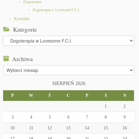
Dogoterapia
Dogoterapia w Lovesome F.C.I.
Kontakt
Kategorie
Kategorie
Archiwa
Archiwa
SIERPIEŃ 2026
P
W
Ś
C
P
S
N
1
2
3
4
5
6
7
8
9
10
11
12
13
14
15
16
17
18
19
20
21
22
23