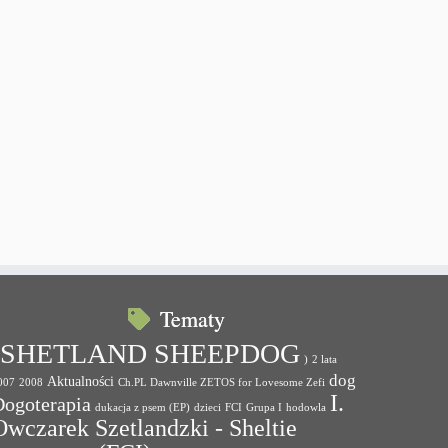
Tematy
(SHETLAND SHEEPDOG
)
2 lata
dog
Aktualności
007
2008
Ch.PL Dawnville ZETOS for Lovesome Zefi
I.
Dogoterapia
dukacja z psem (EP)
dzieci
FCI
Grupa I
hodowla
Owczarek Szetlandzki - Sheltie