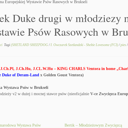
na Europejskiej Wystawie Psów Rasowych w Brukseli
ek Duke drugi w młodziezy n
tawie Psów Rasowych w Bru
ści
Tagi
(SHETLAND SHEEPDOG
/
I. Owczarek Szetlandzki - Sheltie Lovesome (FCI)
/
pies
J.Ch.Pl, J.Ch.Hu, J.CL.W.Hu – KING CHARLS Ventora in home „Charl
e Duke of Deram-Land
x Golden Goust Ventora)
a Wystawa Psów w Brukseli
odzieży v2 w dużej i mocnej stawce psów (nieoficjalnie
V-ce Zwycięzca Euro
ynarodowa Wystawa Psów
Bertik – Młodzieżowym Zwycięzcą