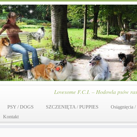
Lovesome F.C.I. – Hodowla psów ras
PSY / DOGS
SZCZENIĘTA / PUPPIES
Osiągnięcia /
Kontakt