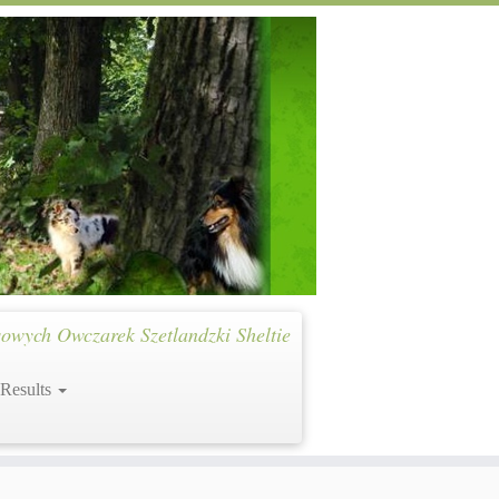
owych Owczarek Szetlandzki Sheltie
 Results