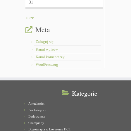
31
« cze
Meta
Zaloguj się
Kanał wpisów
Kanał komentarzy
WordPress.org
Kategorie
Aktualności
Bez kategorii
Budowa psa
Championy
Dogoterapia w Lovesome F.C.I.