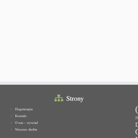
Strony
Dogoterapia
Kontakt
2
O nas – wywiad
Wzorzec sheltie