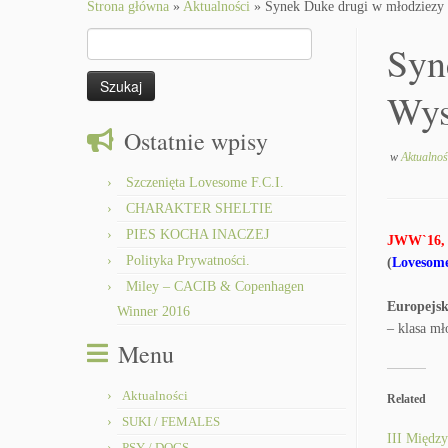
to
Strona główna
»
Aktualności
»
Synek Duke drugi w młodziezy 
content
Szukaj:
Syn
Wys
Ostatnie wpisy
w
Aktualno
Szczenięta Lovesome F.C.I.
CHARAKTER SHELTIE
PIES KOCHA INACZEJ
JWW`16, 
Polityka Prywatności.
(
Lovesom
Miley – CACIB & Copenhagen
Europejsk
Winner 2016
– klasa mł
Menu
Aktualności
Related
SUKI / FEMALES
III Międz
PSY / DOGS