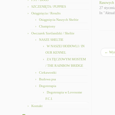
Rasowych
SZCZENIĘTA / PUPPIES
27 styczni
In "Aktual
Osiągnięcia / Results
Osiągnięcia Naszych Sheltie
Championy
Owczarek Szetlandzki / Sheltie
NASZE SHELTIE
W NASZEJ HODOWLI / IN
←
Wys
OUR KENNEL
ZA TĘCZOWYM MOSTEM
/ THE RAINBOW BRIDGE
Ciekawostki
Budowa psa
Dogoterapia
Dogoterapia w Lovesome
F.C.I.
Kontakt