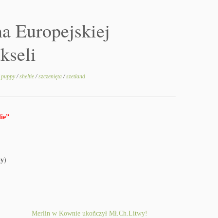
a Europejskiej
kseli
/
puppy
/
sheltie
/
szczenięta
/
szetland
ie”
py
)
Merlin w Kownie ukoñczył Mł.Ch.Litwy!