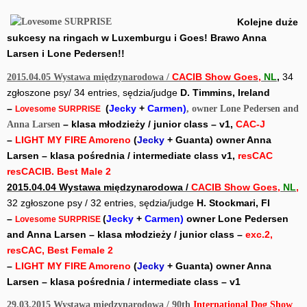
Kolejne duże
sukcesy na ringach w Luxemburgu i Goes! Brawo Anna
Larsen i Lone Pedersen!!
CACIB Show Goes,
NL
,
34
2015.04.05 Wystawa międzynarodowa /
zgłoszone psy/ 34 entries,
sędzia/judge
D. Timmins, Ireland
–
(
Jecky
+
Carmen)
, owner Lone Pedersen and
Lovesome SURPRISE
– klasa młodzieży / junior class –
v1,
CAC-J
Anna Larsen
–
LIGHT MY FIRE Amoreno
(
Jecky
+ Guanta)
owner Anna
Larsen
– klasa pośrednia / intermediate class
v1,
resCAC
resCACIB. Best Male 2
2015.04.04 Wystawa międzynarodowa /
CACIB Show Goes,
NL
,
32 zgłoszone psy / 32 entries, sędzia/judge
H. Stockmari, FI
–
(
Jecky
+
Carmen)
owner Lone Pedersen
Lovesome SURPRISE
and Anna Larsen – klasa młodzieży / junior class –
exc.2,
resCAC, Best Female 2
–
LIGHT MY FIRE Amoreno
(
Jecky
+ Guanta) owner Anna
Larsen – klasa pośrednia / intermediate class – v1
29.03.2015 Wystawa międzynarodowa / 90th
International Dog Show