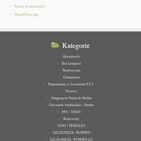
Kanał komentarzy
WordPress.org
Kategorie
Aktualności
Bez kategorii
Budowa psa
Championy
Dogoterapia w Lovesome F.C.I.
Nowiny
Osiągnięcia Naszych Sheltie
Owczarek Szetlandzki / Sheltie
PSY / DOGS
Rodowody
SUKI / FEMALES
SZCZENIĘTA / PUPPIES
SZCZENIĘTA / PUPPIES (2)