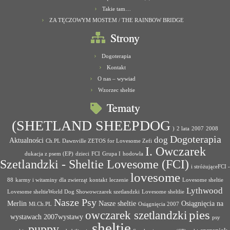
Takie tam…
ZA TĘCZOWYM MOSTEM / THE RAINBOW BRIDGE
Strony
Dogoterapia
Kontakt
O nas – wywiad
Wzorzec sheltie
Tematy
(SHETLAND SHEEPDOG
)
2 lata
2007
2008
Dogoterapia
dog
Aktualności
Ch.PL Dawnville ZETOS for Lovesome Zefi
I. Owczarek
dukacja z psem (EP)
dzieci
FCI
Grupa I
hodowla
Szetlandzki - Sheltie Lovesome (FCI)
i stróżująceFCI -
lovesome
88
karmy i witaminy dla zwierząt
kontakt
leczenie
Lovesome sheltie
Lythwood
Lovesome sheltieWorld Dog Showowczarek szetlandzki
Lovesome sheltlie
Nasze Psy
Merlin
Nasze sheltie
Osiągnięcia na
Mł.Ch.PL
Osiągnięcia 2007
pies
owczarek szetlandzki
wystawach 2007wystawy
psy
sheltie
puppy