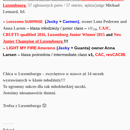
Luxembourg
,
57 zgłoszonych psów / 57 entries,
sędzia/judge
Michael
Leonard, Irl.
–
(
Jecky
+
Carmen)
, owner Lone Pedersen and
Lovesome SURPRISE
–
klasa młodzieży / junior class
–
Anna Larsen
v1/
,
CAJC
,
14
CRUFTS qualified
2016,
Luxemburg Junior Winner'2015
and
New
!!!
Junior Champion of Luxembourg
–
LIGHT MY FIRE Amoreno
(
Jecky
+ Guanta)
owner Anna
Larsen
–
klasa pośrednia / intermediate class
v1,
CAC, resCACIB.
Chica w Luxemburgu – zwycięstwo w stawce aż 14 suczek
wystawianych w klasie młodzieży!!!
To ogromny sukces dla tak młodziutkiej suczki.
Jesteśmy niesamowicie dumni.
Trofea z Luxemburga 🙂