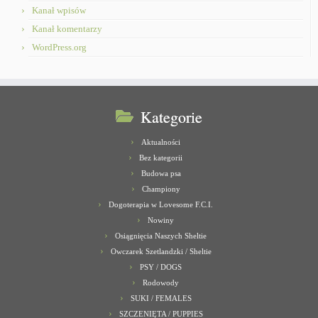
Kanał wpisów
Kanał komentarzy
WordPress.org
Kategorie
Aktualności
Bez kategorii
Budowa psa
Championy
Dogoterapia w Lovesome F.C.I.
Nowiny
Osiągnięcia Naszych Sheltie
Owczarek Szetlandzki / Sheltie
PSY / DOGS
Rodowody
SUKI / FEMALES
SZCZENIĘTA / PUPPIES