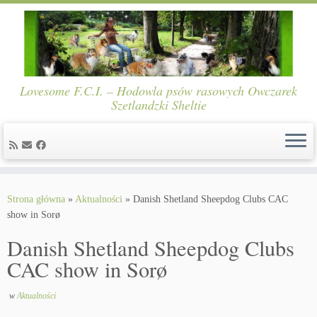
Lovesome F.C.I. – Hodowla psów rasowych Owczarek
Szetlandzki Sheltie
Skip
to
Strona główna
»
Aktualności
»
Danish Shetland Sheepdog Clubs CAC
content
show in Sorø
Danish Shetland Sheepdog Clubs
CAC show in Sorø
w
Aktualności