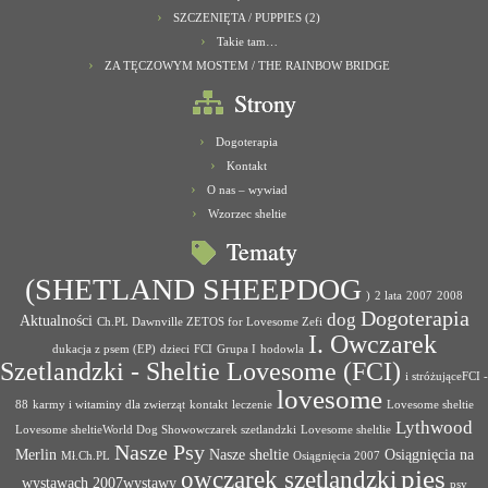
SZCZENIĘTA / PUPPIES (2)
Takie tam…
ZA TĘCZOWYM MOSTEM / THE RAINBOW BRIDGE
Strony
Dogoterapia
Kontakt
O nas – wywiad
Wzorzec sheltie
Tematy
(SHETLAND SHEEPDOG
)
2 lata
2007
2008
Dogoterapia
dog
Aktualności
Ch.PL Dawnville ZETOS for Lovesome Zefi
I. Owczarek
dukacja z psem (EP)
dzieci
FCI
Grupa I
hodowla
Szetlandzki - Sheltie Lovesome (FCI)
i stróżująceFCI -
lovesome
88
karmy i witaminy dla zwierząt
kontakt
leczenie
Lovesome sheltie
Lythwood
Lovesome sheltieWorld Dog Showowczarek szetlandzki
Lovesome sheltlie
Nasze Psy
Merlin
Nasze sheltie
Osiągnięcia na
Mł.Ch.PL
Osiągnięcia 2007
pies
owczarek szetlandzki
wystawach 2007wystawy
psy