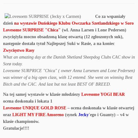
Co za wspaniały
dzień
na wystawie Duńskiego Klubu Owczarka Szetlandzkiego w Soro
Lovesome SURPRISE "Chica"
(wł. Anna Larsen i Lone Pedersen)
zwyciężyła mocno obsadzoną klasę otwartą (12 zgłoszonych suk),
następnie dostała tytuł Najlepszej Suki w Rasie, a na koniec
Zwycięstwo Rasy
What an amazing day at the Danish Shetland Sheepdog Clubs CAC show in
Sorø today.
Lovesome SURPRICE "Chica" ( owner Anna Larsenen and Lone Pedersen)
was winner of a big open class, with 12 entered. She went on winning Best
Bitch and the CAC. And last but not least BEST OF BREED.
Na tej samej wystawie w klasie młodziezy
Lovesome YOGI BEAR
ocena doskonała i lokata 1
Lovesome UNIQUE GOLD ROSE
– ocena doskonała w klasie otwartej
oraz
LIGHT MY FIRE Amoreno
(synek
Jecky
'ego i Guanty) – v4 w
klasie championów.
Gratulacje!!!!